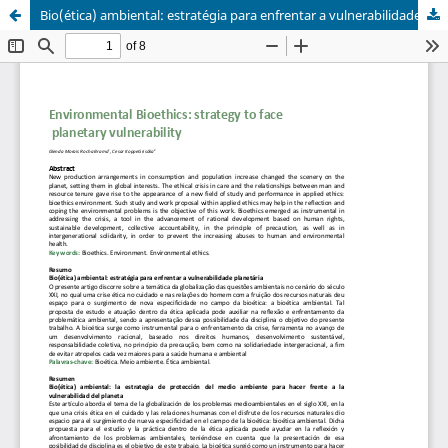
Bio(ética) ambiental: estratégia para enfrentar a vulnerabilidade planetária