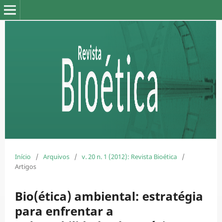
Início
/
Arquivos
/
v. 20 n. 1 (2012): Revista Bioética
/
Artigos
Bio(ética) ambiental: estratégia
para enfrentar a