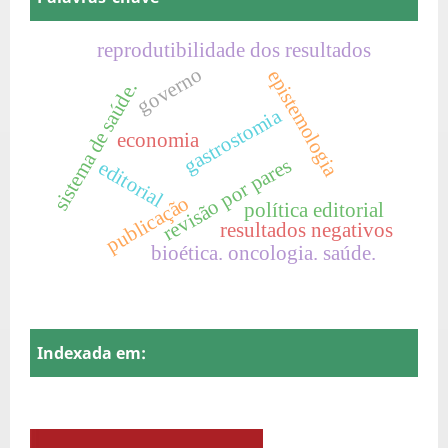
reprodutibilidade dos resultados
governo
epistemologia
sistema de saúde.
gastrostomia
economia
revisão por pares
editorial
publicação
política editorial
resultados negativos
bioética. oncologia. saúde.
Indexada em: