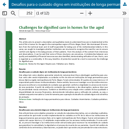
Desafios para o cuidado digno em instituições de longa permanência