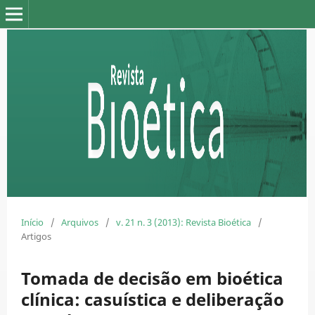
Início
/
Arquivos
/
v. 21 n. 3 (2013): Revista Bioética
/
Artigos
Tomada de decisão em bioética
clínica: casuística e deliberação