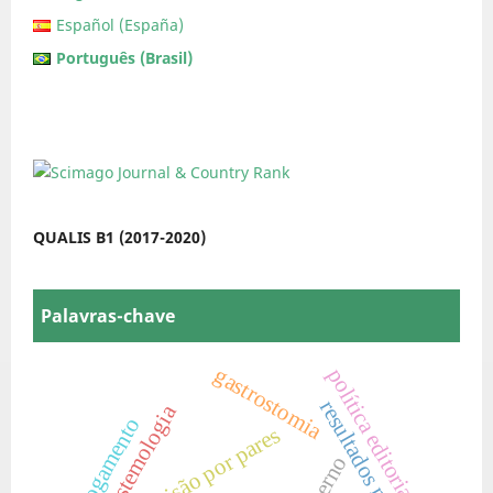
Español (España)
Português (Brasil)
QUALIS B1 (2017-2020)
Palavras-chave
gastrostomia
política editorial
resultados negativos
epistemologia
afogamento
revisão por pares
governo