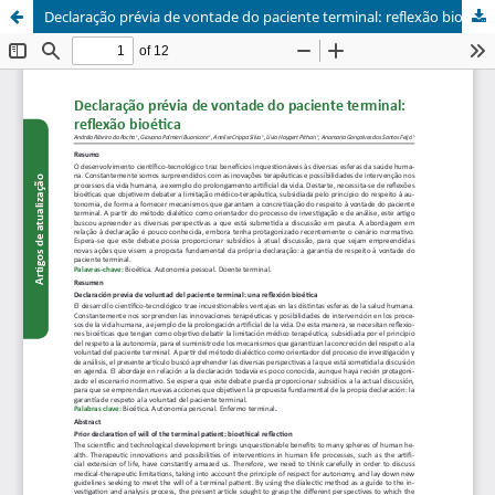
Declaração prévia de vontade do paciente terminal: reflexão bioética