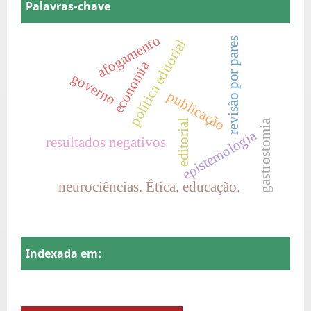
Palavras-chave
afogamento
revisão por pares
política editorial
economia
governo
publicação
editorial
gastrostomia
epistemologia
resultados negativos
neurociências. Ética. educação.
Indexada em: