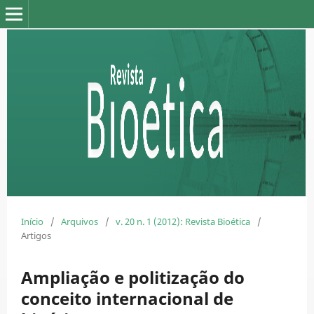
Início
/
Arquivos
/
v. 20 n. 1 (2012): Revista Bioética
/
Artigos
Ampliação e politização do
conceito internacional de