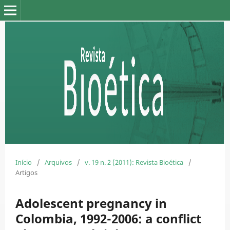
Início
/
Arquivos
/
v. 19 n. 2 (2011): Revista Bioética
/
Artigos
Adolescent pregnancy in
Colombia, 1992-2006: a conflict