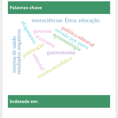
Palavras-chave
neurociências. Ética. educação.
afogamento
política editorial
revisão por pares
governo
resultados negativos
epistemologia
economia
sistema de saúde.
publicação
gastrostomia
editorial
trauma encefálico
Indexada em: