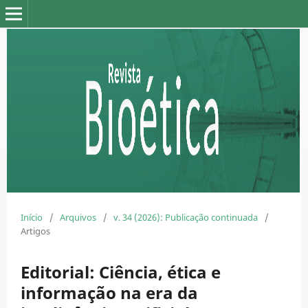
Início
/
Arquivos
/
v. 34 (2026): Publicação continuada
/
Artigos
Editorial: Ciência, ética e
informação na era da