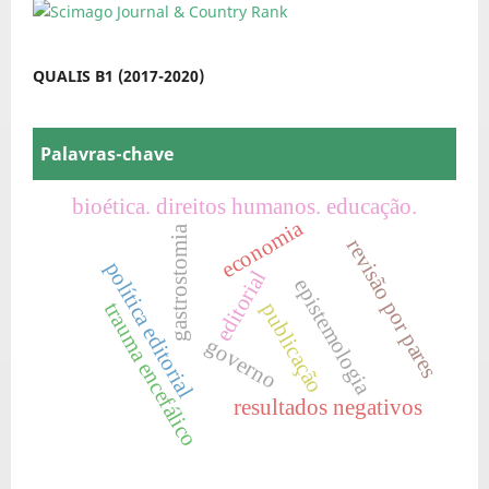
QUALIS B1 (2017-2020)
Palavras-chave
bioética. direitos humanos. educação.
economia
gastrostomia
revisão por pares
política editorial
editorial
epistemologia
trauma encefálico
publicação
governo
resultados negativos