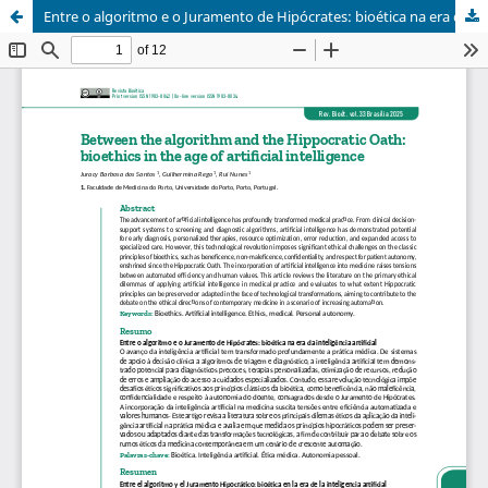
Entre o algoritmo e o Juramento de Hipócrates: bioética na era da inteligência artificial