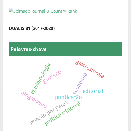
QUALIS B1 (2017-2020)
Palavras-chave
gastrostomia
epistemologia
governo
economia
editorial
afogamento
publicação
revisão por pares
política editorial