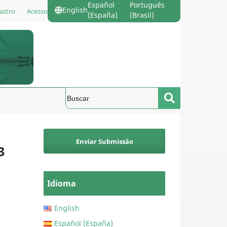
Español
Português
English
astro
Acesso
(España)
(Brasil)
Enviar Submissão
3
Idioma
English
Español (España)