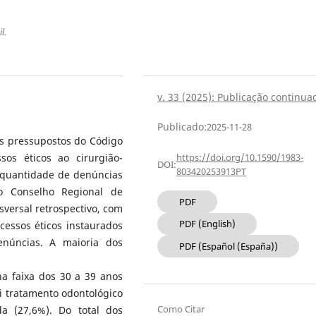
l.
v. 33 (2025): Publicação continua
Publicado:
2025-11-28
os pressupostos do Código
sos éticos ao cirurgião-
https://doi.org/10.1590/1983-
DOI:
803420253913PT
 a quantidade de denúncias
no Conselho Regional de
PDF
sversal retrospectivo, com
PDF (English)
cessos éticos instaurados
núncias. A maioria dos
PDF (Español (España))
na faixa dos 30 a 39 anos
oi tratamento odontológico
Como Citar
a (27,6%). Do total dos