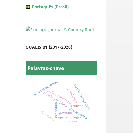
Português (Brasil)
QUALIS B1 (2017-2020)
Palavras-chave
sistema de saúde.
sonda nasogástrica
publicação
política editorial
revisão por pares
economia
editorial
gastrostomia
afogamento
governo
epistemologia
trauma encefálico