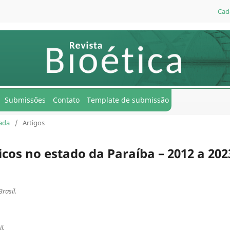
Cad
Submissões
Contato
Template de submissão
uada
/
Artigos
cos no estado da Paraíba – 2012 a 202
rasil.
l.