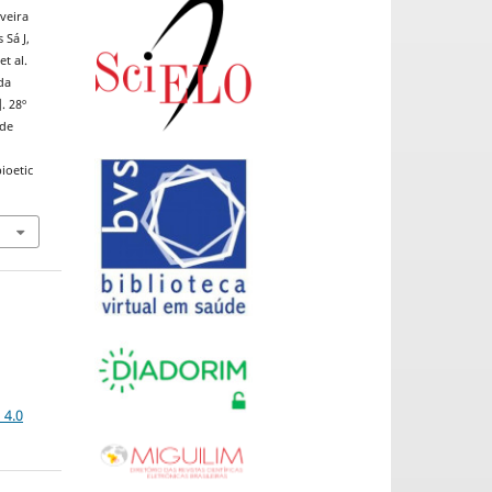
veira
 Sá J,
t al.
da
. 28º
 de
ioetic
 4.0