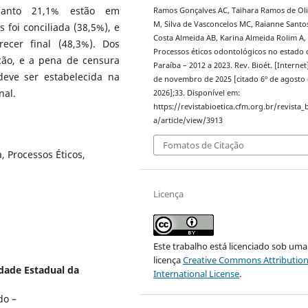
quanto 21,1% estão em
Ramos Gonçalves AC, Taihara Ramos de Oli
M, Silva de Vasconcelos MC, Raianne Santos
foi conciliada (38,5%), e
Costa Almeida AB, Karina Almeida Rolim A, e
cer final (48,3%). Dos
Processos éticos odontológicos no estado 
ão, e a pena de censura
Paraíba – 2012 a 2023. Rev. Bioét. [Internet]
 deve ser estabelecida na
de novembro de 2025 [citado 6º de agosto
nal.
2026];33. Disponível em:
https://revistabioetica.cfm.org.br/revista_b
a/article/view/3913
Fomatos de Citação
, Processos Éticos,
Licença
Este trabalho está licenciado sob uma
licença
Creative Commons Attribution
dade Estadual da
International License
.
do –