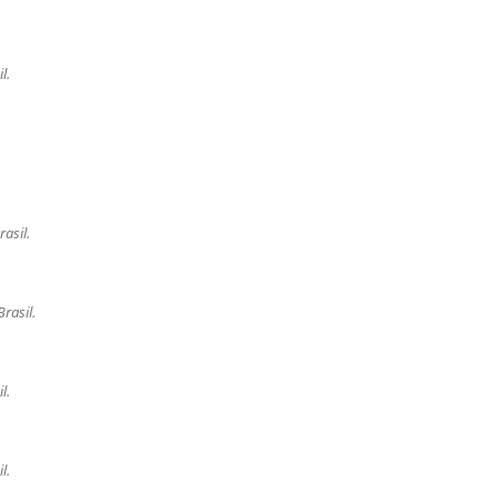
l.
asil.
rasil.
l.
l.