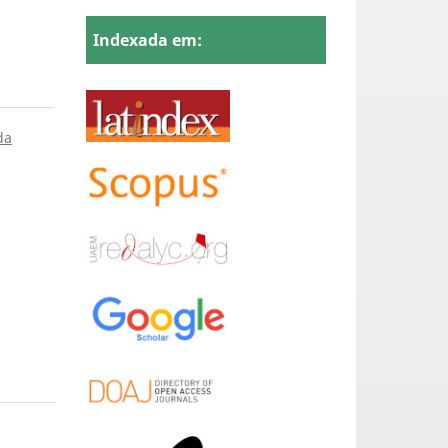
Indexada em:
da