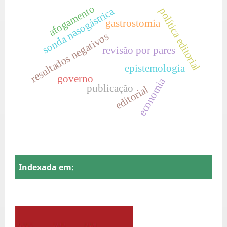
afogamento
sonda nasogástrica
política editorial
gastrostomia
resultados negativos
revisão por pares
epistemologia
governo
economia
publicação
editorial
Indexada em: