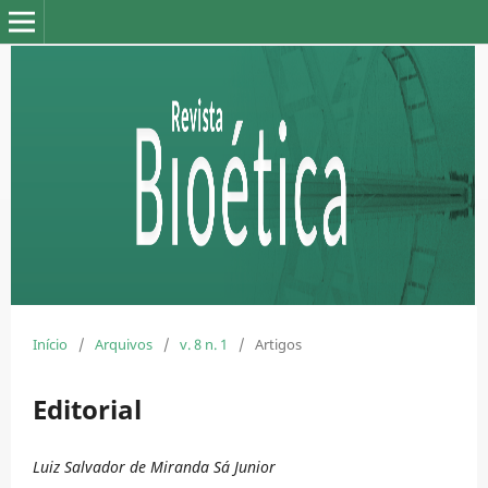
Início
/
Arquivos
/
v. 8 n. 1
/
Artigos
Editorial
Luiz Salvador de Miranda Sá Junior