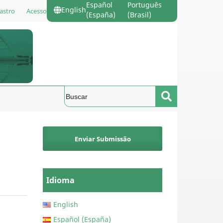
Español
Português
English
astro
Acesso
(España)
(Brasil)
Enviar Submissão
Idioma
English
Español (España)