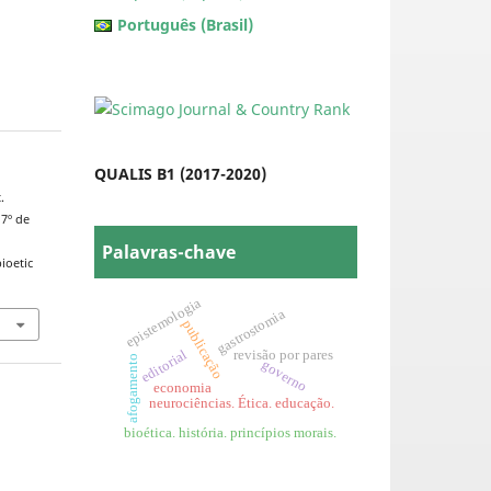
Português (Brasil)
QUALIS B1 (2017-2020)
.
 7º de
Palavras-chave
ioetic
epistemologia
gastrostomia
publicação
editorial
revisão por pares
afogamento
governo
economia
neurociências. Ética. educação.
bioética. história. princípios morais.