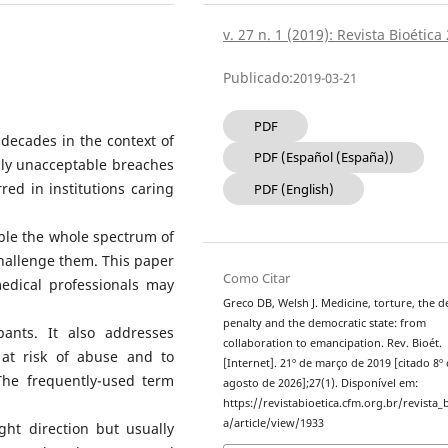
v. 27 n. 1 (2019): Revista Bioética
Publicado:
2019-03-21
PDF
decades in the context of
PDF (Español (España))
ally unacceptable breaches
ed in institutions caring
PDF (English)
sible the whole spectrum of
hallenge them. This paper
Como Citar
edical professionals may
Greco DB, Welsh J. Medicine, torture, the d
penalty and the democratic state: from
pants. It also addresses
collaboration to emancipation. Rev. Bioét.
 at risk of abuse and to
[Internet]. 21º de março de 2019 [citado 8º
 The frequently-used term
agosto de 2026];27(1). Disponível em:
https://revistabioetica.cfm.org.br/revista_b
a/article/view/1933
ight direction but usually