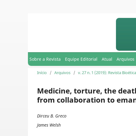
Sobre a Revista
Equipe Editorial
Atual
Arquivos
Início
/
Arquivos
/
v. 27 n. 1 (2019): Revista Bioétic
Medicine, torture, the deat
from collaboration to ema
Dirceu B. Greco
James Welsh