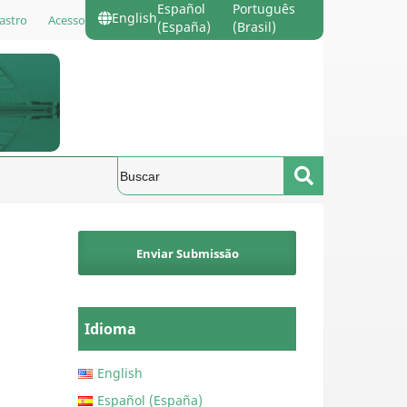
Español
Português
English
astro
Acesso
(España)
(Brasil)
Enviar Submissão
Idioma
English
Español (España)