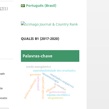
Português (Brasil)
 27(1)
QUALIS B1 (2017-2020)
Palavras-chave
sonda nasogástrica
reprodutibilidade dos resultados
epistemologia
eath
resultados negativos
governo
publicação
revisão por pares
política editorial
economia
editorial
 de
gastrostomia
trauma encefálico
afogamento
ioetic