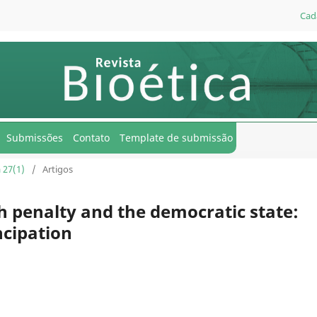
Cad
Submissões
Contato
Template de submissão
a 27(1)
/
Artigos
h penalty and the democratic state:
ncipation