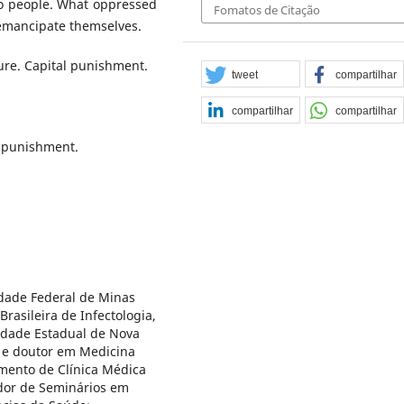
to people. What oppressed
Fomatos de Citação
 emancipate themselves.
ure. Capital punishment.
tweet
compartilhar
compartilhar
compartilhar
l punishment.
dade Federal de Minas
rasileira de Infectologia,
sidade Estadual de Nova
s e doutor em Medicina
amento de Clínica Médica
dor de Seminários em