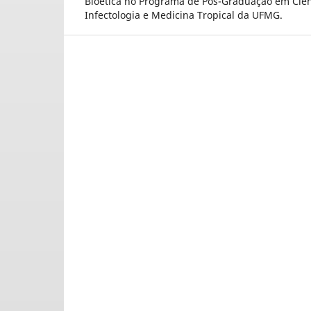
Bioética no Programa de Pós-Graduação em Ciên
Infectologia e Medicina Tropical da UFMG.