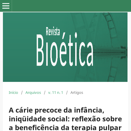
Início
/
Arquivos
/
v. 11 n. 1
/
Artigos
A cárie precoce da infância,
iniqüidade social: reflexão sobre
a beneficência da terapia pulpar