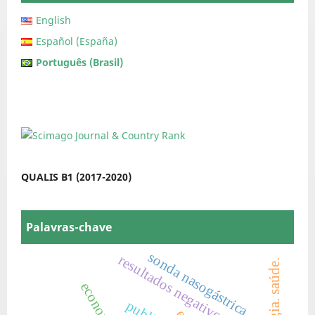
English
Español (España)
Português (Brasil)
QUALIS B1 (2017-2020)
Palavras-chave
sonda nasogástrica
resultados negativos
economia