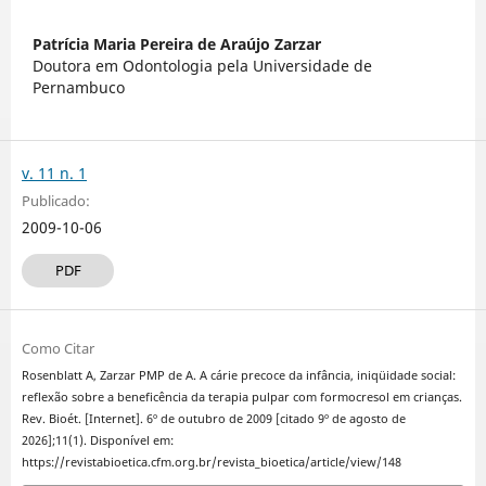
Patrícia Maria Pereira de Araújo Zarzar
Doutora em Odontologia pela Universidade de
Pernambuco
v. 11 n. 1
Publicado:
2009-10-06
PDF
Como Citar
Rosenblatt A, Zarzar PMP de A. A cárie precoce da infância, iniqüidade social:
reflexão sobre a beneficência da terapia pulpar com formocresol em crianças.
Rev. Bioét. [Internet]. 6º de outubro de 2009 [citado 9º de agosto de
2026];11(1). Disponível em:
https://revistabioetica.cfm.org.br/revista_bioetica/article/view/148