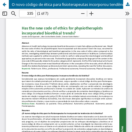
O novo código de ética para fisioterapeutas incorporou tendências da bioética?